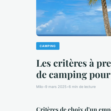
CAMPING
Les critères à p
de camping pour 
Milo
•
9 mars 2025
•
6 min de lecture
Critères de choix d’un em