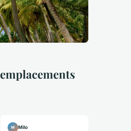
s emplacements
Milo
M