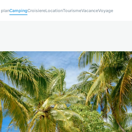
 plan
Camping
Croisiere
Location
Tourisme
Vacance
Voyage