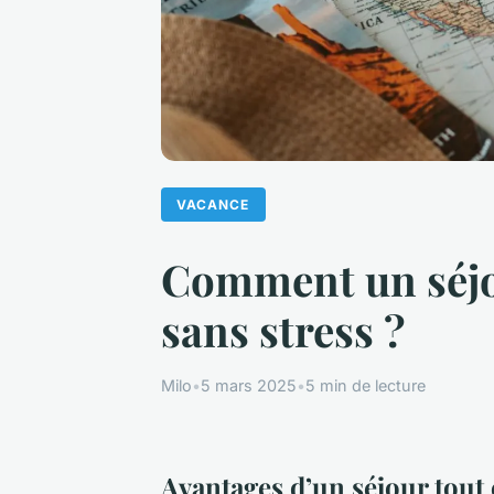
VACANCE
Comment un séjo
sans stress ?
Milo
•
5 mars 2025
•
5 min de lecture
Avantages d’un séjour tout