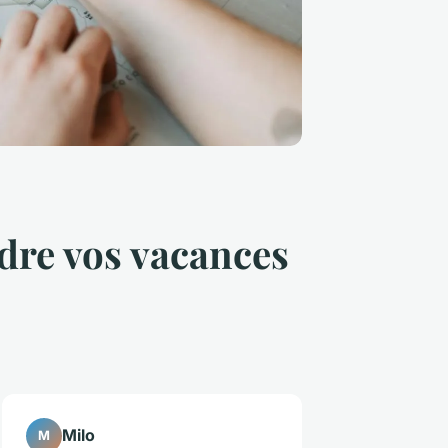
dre vos vacances
Milo
M